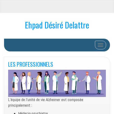
Ehpad Désiré Delattre
Afficher/
LES PROFESSIONNELS
L’équipe de l’unité de vie Alzheimer est composée
principalement :
Médecin-psychiatre