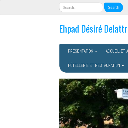
Ehpad Désiré Delattr
PRESENTATION
ACCUEIL ET 
HÔTELLERIE ET RESTAURATION
P
r
é
c
e
d