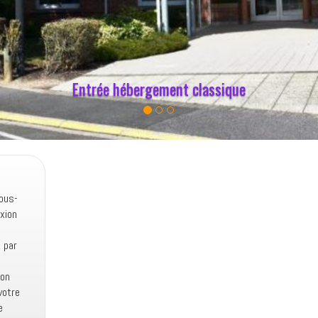
Entrée hébergement classique
ous-
xion
 par
ion
votre
e